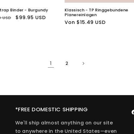
trap Binder - Burgundy
Klassisch - TP Ringgebundene
Planereinlagen
ler
Verkaufspreis
$99.95 USD
0 USD
Normaler
Von $15.49 USD
Preis
1
2
*FREE DOMESTIC SHIPPING
F
We'll ship almost anything on our site
to anywhere in the United States—even