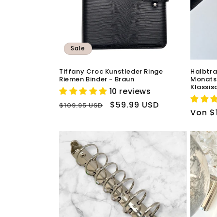
Sale
Tiffany Croc Kunstleder Ringe
Halbtra
Riemen Binder - Braun
Monatss
Klassis
10 reviews
Normaler
Verkaufspreis
$59.99 USD
$109.95 USD
Norma
Von $
Preis
Preis