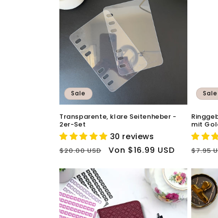
Sale
Sale
Transparente, klare Seitenheber -
Ringgeb
2er-Set
mit Gol
30 reviews
Normaler
Verkaufspreis
Von $16.99 USD
Norma
$20.00 USD
$7.95 
Preis
Preis