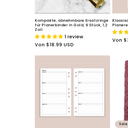
Kompakte, abnehmbare Ersatzringe
Klassis
für Planerbinder in Gold, 6 Stück, 1,2
Planere
Zoll
1 review
Norma
Von $
Normaler
Von $18.99 USD
Preis
Preis
Sale