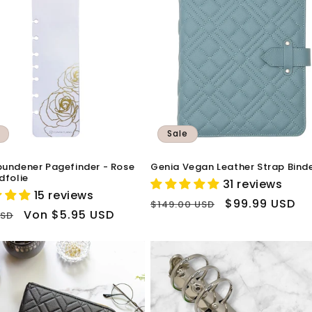
Sale
undener Pagefinder - Rose
Genia Vegan Leather Strap Bind
dfolie
31 reviews
15 reviews
Normaler
Verkaufspreis
$99.99 USD
$149.00 USD
ler
Verkaufspreis
Von $5.95 USD
USD
Preis