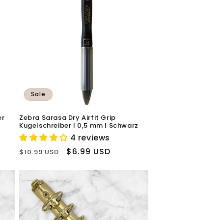
Sale
er
Zebra Sarasa Dry Airfit Grip
Kugelschreiber | 0,5 mm | Schwarz
4 reviews
Normaler
Verkaufspreis
$6.99 USD
$10.99 USD
Preis