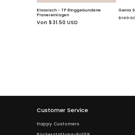
Klassisch - TP Ringgebundene
Genia S
Planereinlagen
Norma
$149.0
Normaler
Von $31.50 USD
Preis
Preis
Customer Service
Happy Customers
Rückerstattung-Politik