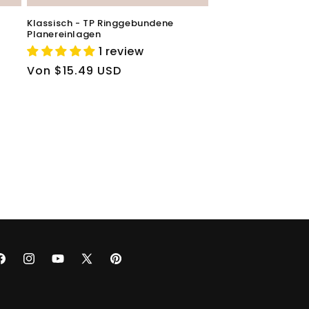
Klassisch - TP Ringgebundene
Planereinlagen
1 review
Normaler
Von $15.49 USD
Preis
acebook
Instagram
YouTube
X
Pinterest
(Twitter)