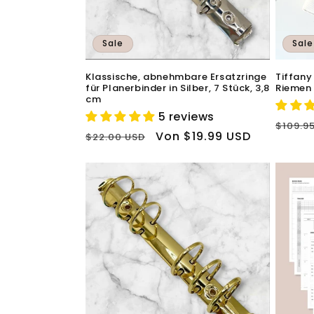
Sale
Sale
Klassische, abnehmbare Ersatzringe
Tiffany
für Planerbinder in Silber, 7 Stück, 3,8
Riemen 
cm
5 reviews
Norma
$109.9
Normaler
Verkaufspreis
Von $19.99 USD
$22.00 USD
Preis
Preis