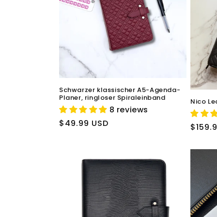
Schwarzer klassischer A5-Agenda-
Planer, ringloser Spiraleinband
Nico Le
8 reviews
Normaler
$49.99 USD
Norma
$159.
Preis
Preis