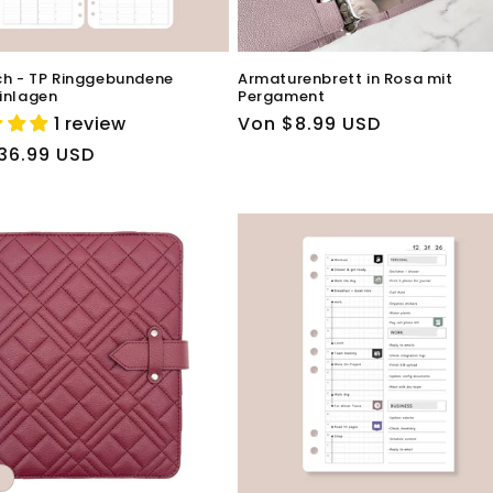
ch - TP Ringgebundene
Armaturenbrett in Rosa mit
inlagen
Pergament
1 review
Normaler
Von $8.99 USD
Preis
ler
36.99 USD