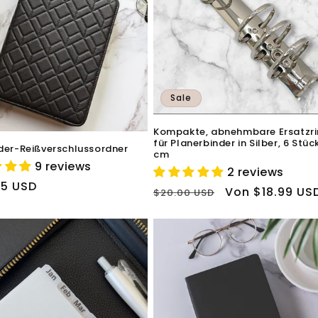
Sale
Kompakte, abnehmbare Ersatzr
für Planerbinder in Silber, 6 Stück
der-Reißverschlussordner
cm
9 reviews
2 reviews
ler
95 USD
Normaler
Verkaufspreis
Von $18.99 US
$20.00 USD
Preis