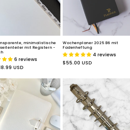
nsparente, minimalistische
Wochenplaner 2025 B6 mit
eitenteiler mit Registern -
Fadenheftung
ch
4 reviews
6 reviews
Normaler
$55.00 USD
ler
18.99 USD
Preis