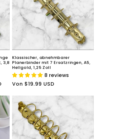
inge
Klassischer, abnehmbarer
, 3,8
Planerbinder mit 7 Ersatzringen, A5,
Hellgold, 1,25 Zoll
8 reviews
D
Normaler
Von $19.99 USD
Preis