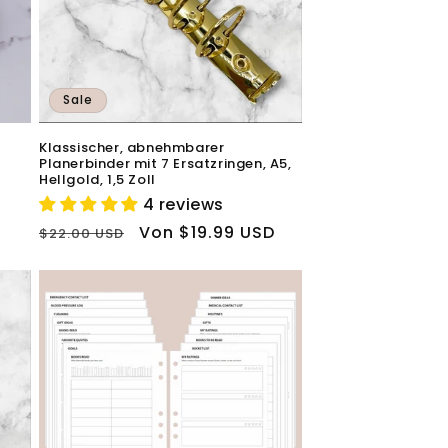
Sale
Klassischer, abnehmbarer
Planerbinder mit 7 Ersatzringen, A5,
Hellgold, 1,5 Zoll
4 reviews
Normaler
Verkaufspreis
Von $19.99 USD
$22.00 USD
Preis