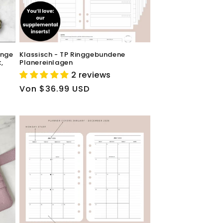
inge
Klassisch - TP Ringgebundene
,
Planereinlagen
2 reviews
Normaler
Von $36.99 USD
Preis