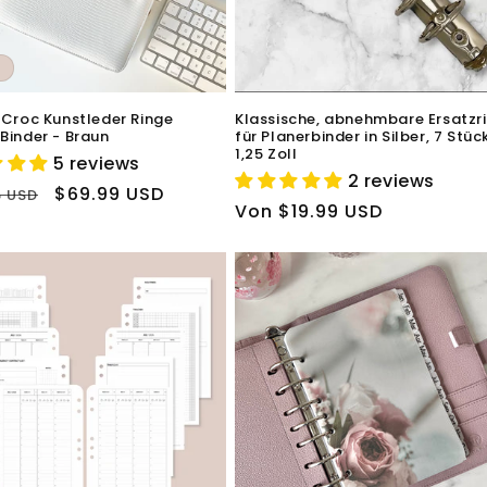
 Croc Kunstleder Ringe
Klassische, abnehmbare Ersatzr
Binder - Braun
für Planerbinder in Silber, 7 Stück
1,25 Zoll
5 reviews
2 reviews
ler
Verkaufspreis
$69.99 USD
5 USD
Normaler
Von $19.99 USD
Preis