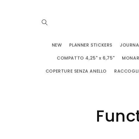
Vai
direttamente
ai contenuti
NEW
PLANNER STICKERS
JOURNA
COMPATTO 4,25" x 6,75"
MONARC
COPERTURE SENZA ANELLO
RACCOGLIT
Funct