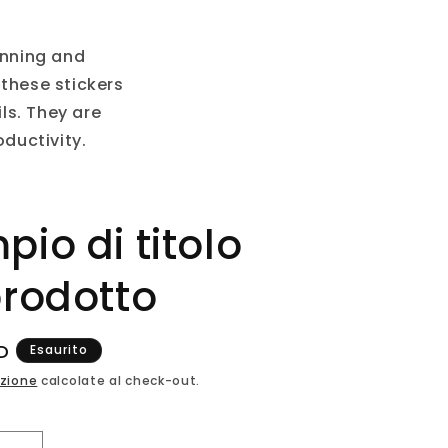
anning and
 these stickers
ls. They are
ductivity.
pio di titolo
prodotto
D
Esaurito
izione
calcolate al check-out.