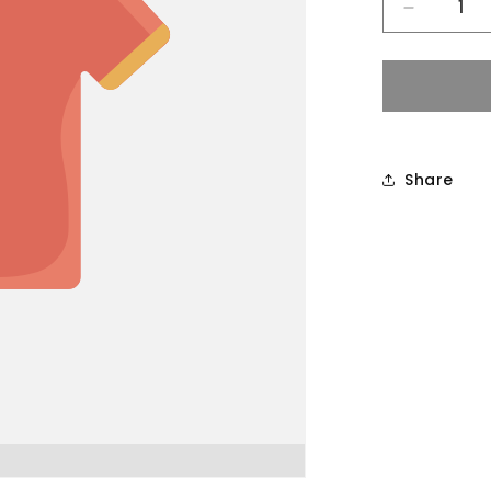
Diminuisc
quantità
per
Share