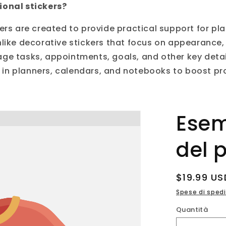
ional stickers?
kers are created to provide practical support for pl
nlike decorative stickers that focus on appearance,
ge tasks, appointments, goals, and other key detai
n planners, calendars, and notebooks to boost pro
Esem
del 
Prezzo
$19.99 US
di
Spese di sped
listino
Quantità