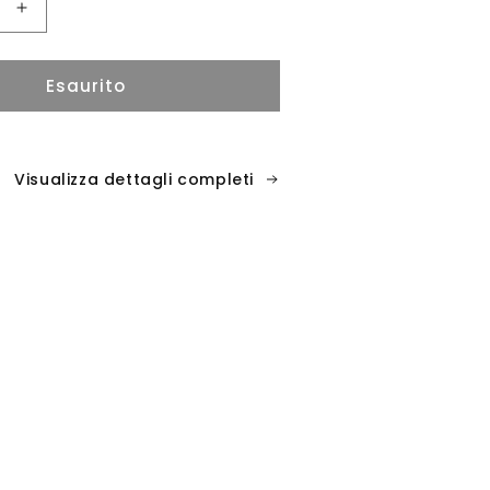
i
Aumenta
quantità
per
Esaurito
Visualizza dettagli completi