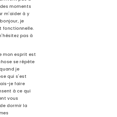
er des moments
ur m'aider à y
bonjour, je
t fonctionnelle.
n'hésitez pas à
e mon esprit est
chose se répète
 quand je
se qui s'est
ais-je faire
nsent à ce qui
vent vous
de dormir la
èmes