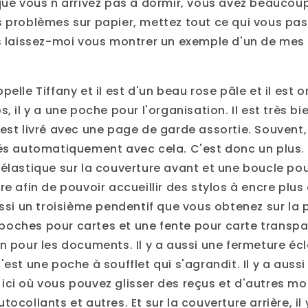
 que vous n'arrivez pas à dormir, vous avez beaucou
s problèmes sur papier, mettez tout ce qui vous pas
rs laissez-moi vous montrer un exemple d'un de mes
pelle Tiffany et il est d'un beau rose pâle et il est 
s, il y a une poche pour l'organisation. Il est très bi
est livré avec une page de garde assortie. Souvent,
rés automatiquement avec cela. C'est donc un plus. 
élastique sur la couverture avant et une boucle pour
re afin de pouvoir accueillir des stylos à encre plu
ussi un troisième pendentif que vous obtenez sur la 
oches pour cartes et une fente pour carte transpare
n pour les documents. Il y a aussi une fermeture éclai
'est une poche à soufflet qui s'agrandit. Il y a auss
ici où vous pouvez glisser des reçus et d'autres m
tocollants et autres. Et sur la couverture arrière, il 