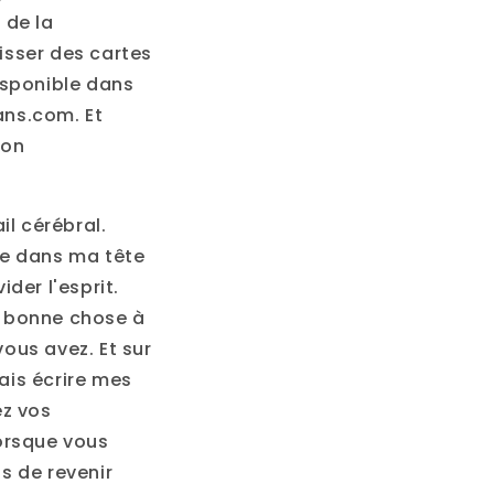
 de la
lisser des cartes
isponible dans
ans.com. Et
ion
il cérébral.
se dans ma tête
ider l'esprit.
ne bonne chose à
vous avez. Et sur
vais écrire mes
ez vos
lorsque vous
is de revenir