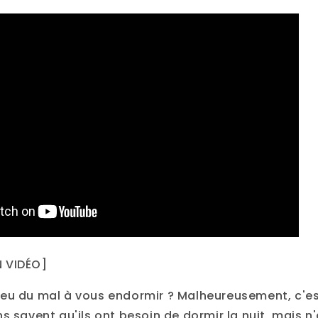
 VIDÉO]
eu du mal à vous endormir ? Malheureusement, c'e
s savent qu'ils ont besoin de dormir la nuit, mais n'