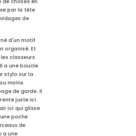
p de choses en
se par la tête
 vidages de
orné d'un motif
en organisé. Et
 les classeurs
Il a une boucle
 stylo sur la
s ou moins
page de garde. Il
nte juste ici.
r ici qui glisse
i une poche
orceaux de
y a une