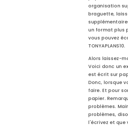
organisation su
braguette, laiss
supplémentaires
un format plus p
vous pouvez éco
TONYAPLANS10.
Alors laissez-mo
Voici donc un e
est écrit sur pap
Donc, lorsque vo
faire. Et pour s
papier. Remarque
problèmes. Main
problèmes, dison
l'écrivez et que