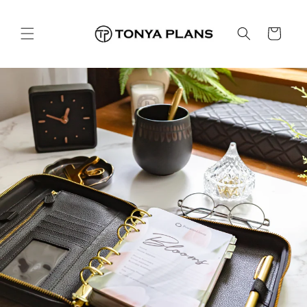
Ir
directamente
al contenido
Carrito